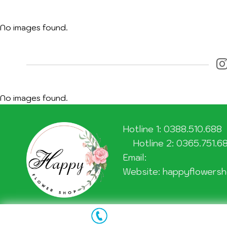
No images found.
No images found.
Hotline 1: 0388.510.688
Hotline 2: 0365.751.6
Email:
Website: happyflowersh