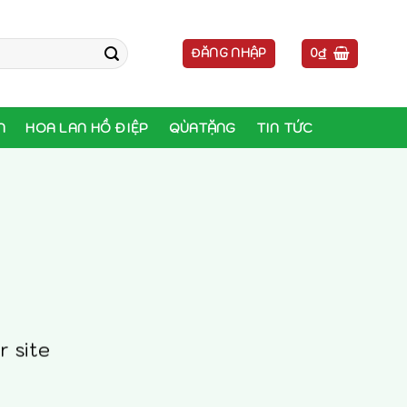
ĐĂNG NHẬP
0
₫
N
HOA LAN HỒ ĐIỆP
QÙATẶNG
TIN TỨC
r site