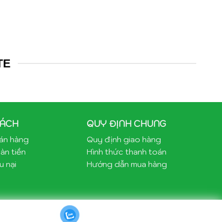
TE
SÁCH
QUY ĐỊNH CHUNG
bán hàng
Quy định giao hàng
àn tiền
Hình thức thanh toán
u nại
Hướng dẫn mua hàng