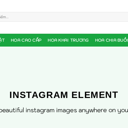
ẬT
HOA CAO CẤP
HOA KHAI TRƯƠNG
HOA CHIA BUỒ
INSTAGRAM ELEMENT
eautiful instagram images anywhere on you