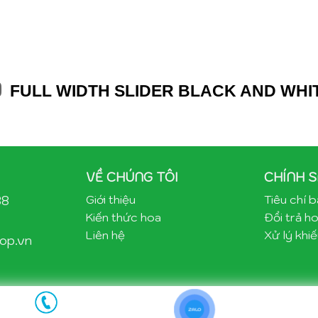
FULL WIDTH SLIDER BLACK AND WHI
VỀ CHÚNG TÔI
CHÍNH 
88
Giới thiệu
Tiêu chí 
Kiến thức hoa
Đổi trả ho
Liên hệ
Xử lý khiế
op.vn
ZALO
Copyright 2021 ©happyflowershop.vn