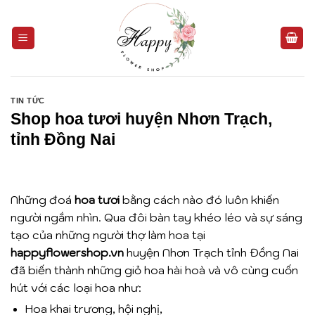
Bỏ
qua
nội
dung
TIN TỨC
Shop hoa tươi huyện Nhơn Trạch,
tỉnh Đồng Nai
Những đoá
hoa tươi
bằng cách nào đó luôn khiến
người ngắm nhìn. Qua đôi bàn tay khéo léo và sự sáng
tạo của những người thợ làm hoa tại
happyflowershop.vn
huyện Nhơn Trạch tỉnh Đồng Nai
đã biến thành những giỏ hoa hài hoà và vô cùng cuốn
hút với các loại hoa như:
Hoa khai trương, hội nghị,