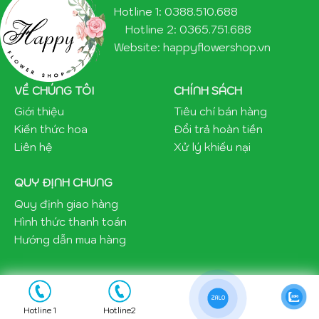
Hotline 1: 0388.510.688
Hotline 2: 0365.751.688
Website: happyflowershop.vn
VỀ CHÚNG TÔI
CHÍNH SÁCH
Giới thiệu
Tiêu chí bán hàng
Kiến thức hoa
Đổi trả hoàn tiền
Liên hệ
Xử lý khiếu nại
QUY ĐỊNH CHUNG
Quy định giao hàng
Hình thức thanh toán
Hướng dẫn mua hàng
ZALO
Copyright 2021 ©happyflowershop.vn
Hotline 1
Hotline2