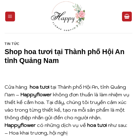
Bỏ
qua
nội
dung
TIN TỨC
Shop hoa tươi tại Thành phố Hội An
tỉnh Quảng Nam
Cửa hàng
hoa t
ươi
tại Thành phố Hội An, tỉnh Quảng
Nam –
Happyflower
không đơn thuần là làm nhiệm vụ
thiết kế cắm hoa. Tại đây, chúng tôi truyền cảm xúc
vào trong từng thiết kế, tạo ra mỗi sản phẩm là một
thông điệp nhắn gửi đến cho người nhận.
Happyflower
có những dịch vụ về
hoa tươi
như sau:
– Hoa khai trương, hội nghị