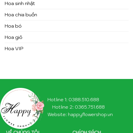
Hoa sinh nhật
Hoa chia buồn
Hoa bó
Hoa giỏ
Hoa VIP
Hotline 1: 0388.510.688
Hotline 2: 0365.751.688
Website: happyflowershop.vn
VỀ CHÚNG TÔI
CHÍNH SÁCH