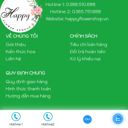
Hotline 1: 0388.510.688
Hotline 2: 0365.751.688
Website: happyflowershop.vn
VỀ CHÚNG TÔI
CHÍNH SÁCH
Giới thiệu
Tiêu chí bán hàng
Kiến thức hoa
Đổi trả hoàn tiền
Liên hệ
Xử lý khiếu nại
QUY ĐỊNH CHUNG
Quy định giao hàng
Hình thức thanh toán
Hướng dẫn mua hàng
ZALO
Copyright 2021 ©happyflowershop.vn
Hotline 1
Hotline2