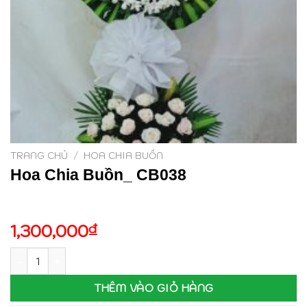
TRANG CHỦ
/
HOA CHIA BUỒN
Hoa Chia Buồn_ CB038
1,300,000
₫
Hoa Chia Buồn_ CB038 số lượng
THÊM VÀO GIỎ HÀNG