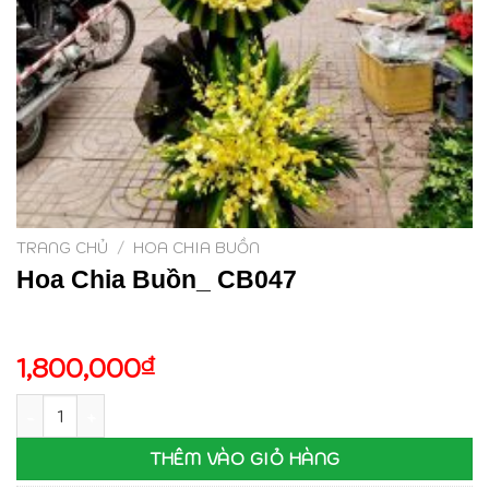
TRANG CHỦ
/
HOA CHIA BUỒN
Hoa Chia Buồn_ CB047
1,800,000
₫
Hoa Chia Buồn_ CB047 số lượng
THÊM VÀO GIỎ HÀNG