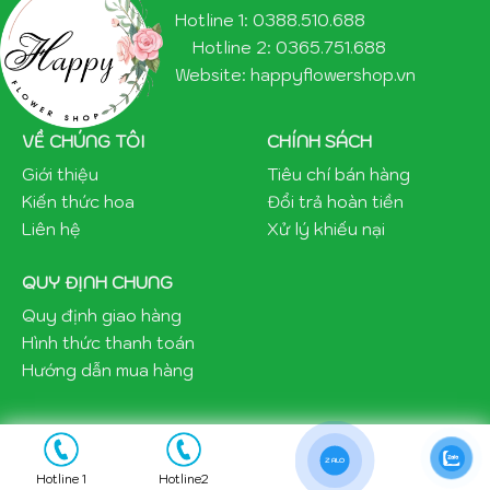
Hotline 1: 0388.510.688
Hotline 2: 0365.751.688
Website: happyflowershop.vn
VỀ CHÚNG TÔI
CHÍNH SÁCH
Giới thiệu
Tiêu chí bán hàng
Kiến thức hoa
Đổi trả hoàn tiền
Liên hệ
Xử lý khiếu nại
QUY ĐỊNH CHUNG
Quy định giao hàng
Hình thức thanh toán
Hướng dẫn mua hàng
ZALO
Copyright 2021 ©happyflowershop.vn
Hotline 1
Hotline2