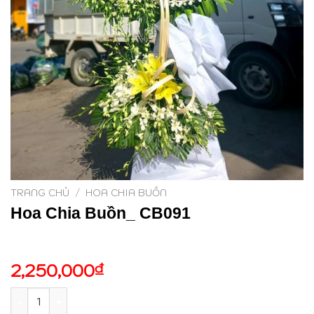
TRANG CHỦ
/
HOA CHIA BUỒN
Hoa Chia Buồn_ CB091
2,250,000
₫
Hoa Chia Buồn_ CB091 số lượng