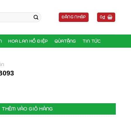
ĐĂNG NHẬP
0
₫
N
HOA LAN HỒ ĐIỆP
QÙATẶNG
TIN TỨC
ỒN
B093
ợng
THÊM VÀO GIỎ HÀNG