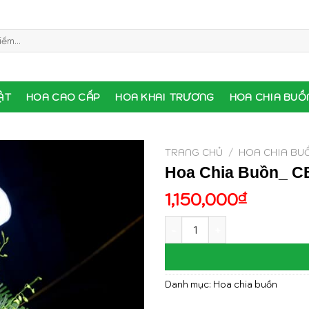
ẬT
HOA CAO CẤP
HOA KHAI TRƯƠNG
HOA CHIA BUỒ
TRANG CHỦ
/
HOA CHIA BU
Hoa Chia Buồn_ C
1,150,000
₫
Hoa Chia Buồn_ CB093 số lư
Danh mục:
Hoa chia buồn