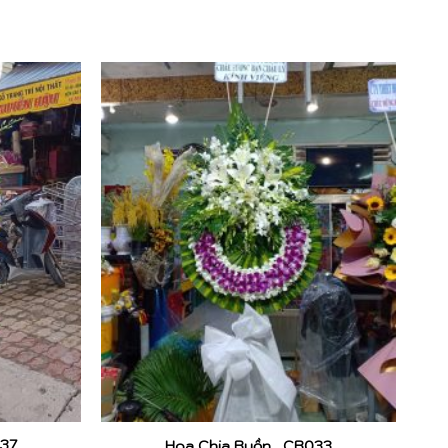
37
Hoa Chia Buồn_ CB033