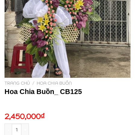
TRANG CHỦ
/
HOA CHIA BUỒN
Hoa Chia Buồn_ CB125
2,450,000
₫
Hoa Chia Buồn_ CB125 số lượng