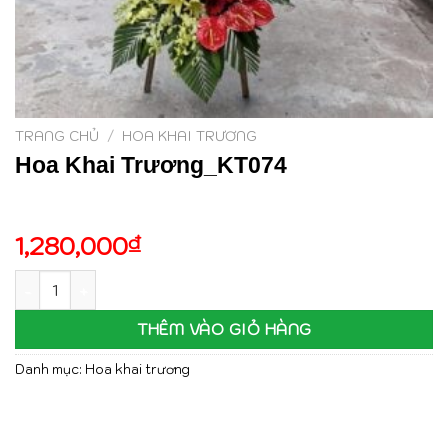
TRANG CHỦ
/
HOA KHAI TRƯƠNG
Hoa Khai Trương_KT074
1,280,000
₫
Hoa Khai Trương_KT074 số lượng
THÊM VÀO GIỎ HÀNG
Danh mục:
Hoa khai trương