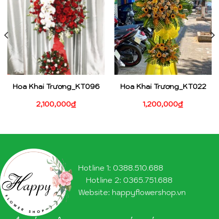
Hoa Khai Trương_KT096
Hoa Khai Trương_KT022
2,100,000
₫
1,200,000
₫
Hotline 1: 0388.510.688
Hotline 2: 0365.751.688
Website: happyflowershop.vn