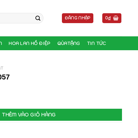
ĐĂNG NHẬP
0
₫
N
HOA LAN HỒ ĐIỆP
QÙATẶNG
TIN TỨC
ẬT
057
ng
THÊM VÀO GIỎ HÀNG