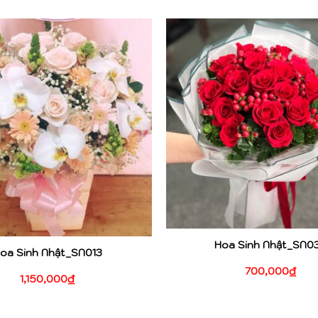
Hoa Sinh Nhật_SN0
oa Sinh Nhật_SN013
700,000
₫
1,150,000
₫