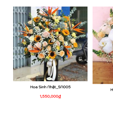
Hoa Sinh Nhật_SN005
H
1,550,000
₫