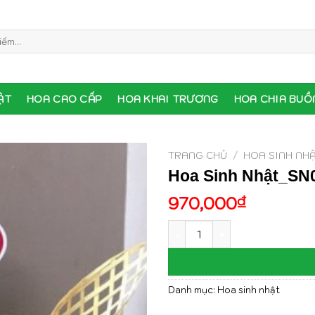
ẬT
HOA CAO CẤP
HOA KHAI TRƯƠNG
HOA CHIA BUỒ
TRANG CHỦ
/
HOA SINH NH
Hoa Sinh Nhật_SN
970,000
₫
Hoa Sinh Nhật_SN057 số lượ
Danh mục:
Hoa sinh nhật