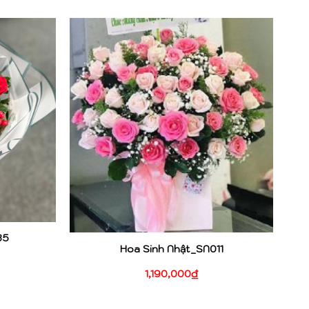
35
Hoa Sinh Nhật_SN011
1,190,000
₫