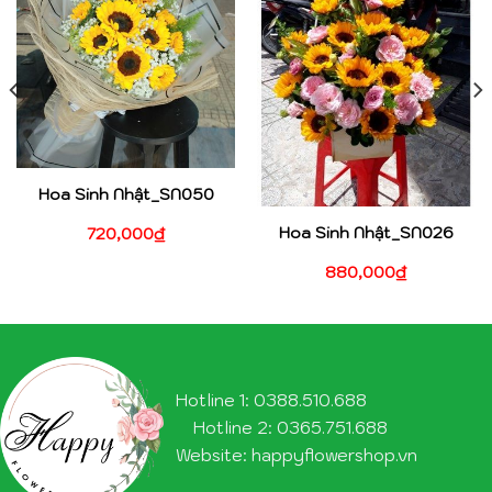
Hoa Sinh Nhật_SN050
Hoa Sinh Nhật_SN026
720,000
₫
880,000
₫
Hotline 1: 0388.510.688
Hotline 2: 0365.751.688
Website: happyflowershop.vn