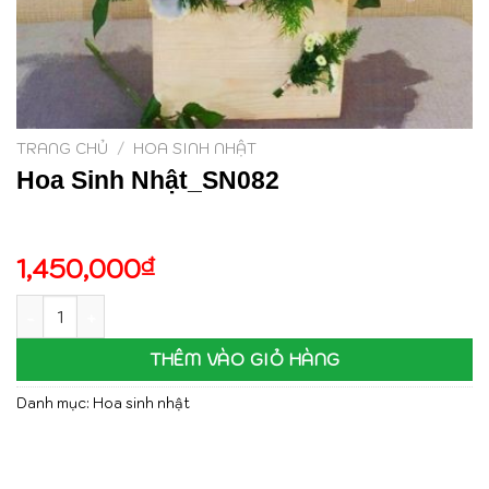
TRANG CHỦ
/
HOA SINH NHẬT
Hoa Sinh Nhật_SN082
1,450,000
₫
Hoa Sinh Nhật_SN082 số lượng
THÊM VÀO GIỎ HÀNG
Danh mục:
Hoa sinh nhật