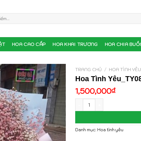
ẬT
HOA CAO CẤP
HOA KHAI TRƯƠNG
HOA CHIA BUỒ
TRANG CHỦ
/
HOA TÌNH YÊ
Hoa Tình Yêu_TY0
1,500,000
₫
Hoa Tình Yêu_TY080 số lượ
Danh mục:
Hoa tình yêu