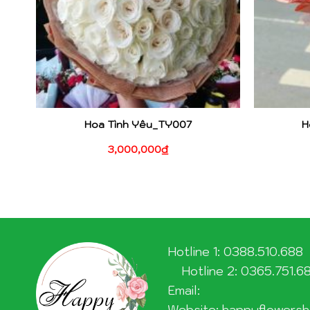
Hoa Tình Yêu_TY007
H
3,000,000
₫
Hotline 1: 0388.510.688
Hotline 2: 0365.751.6
Email:
Website: happyflowersh