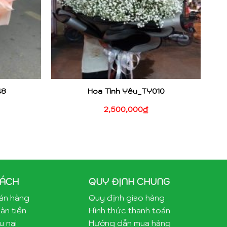
48
Hoa Tình Yêu_TY010
2,500,000
₫
SÁCH
QUY ĐỊNH CHUNG
bán hàng
Quy định giao hàng
àn tiền
Hình thức thanh toán
u nại
Hướng dẫn mua hàng