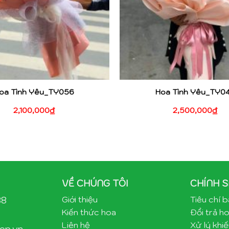
oa Tình Yêu_TY056
Hoa Tình Yêu_TY0
2,100,000
₫
2,500,000
₫
VỀ CHÚNG TÔI
CHÍNH 
88
Giới thiệu
Tiêu chí 
Kiến thức hoa
Đổi trả ho
Liên hệ
Xử lý khiế
op.vn