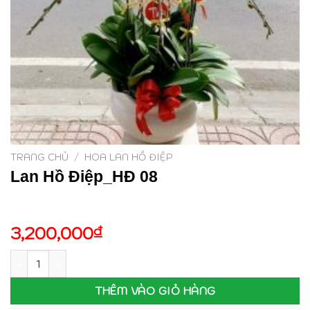
TRANG CHỦ
/
HOA LAN HỒ ĐIỆP
Lan Hồ Điệp_HĐ 08
3,200,000
₫
Lan Hồ Điệp_HĐ 08 số lượng
THÊM VÀO GIỎ HÀNG