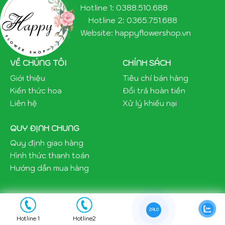
Hotline 1: 0388.510.688
Hotline 2: 0365.751.688
Website: happyflowershop.vn
VỀ CHÚNG TÔI
CHÍNH SÁCH
Giới thiệu
Tiêu chí bán hàng
Kiến thức hoa
Đổi trả hoàn tiền
Liên hệ
Xử lý khiếu nại
QUY ĐỊNH CHUNG
Quy định giao hàng
Hình thức thanh toán
Hướng dẫn mua hàng
ZALO
Copyright 2021 ©happyflowershop.vn
Hotline 1
Hotline2